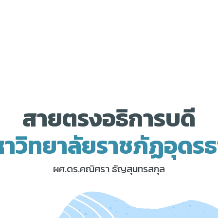
สายตรงอธิการบดี
าวิทยาลัยราชภัฏอุดรธ
ผศ.ดร.คณิศรา ธัญสุนทรสกุล